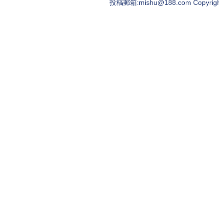
投稿郵箱:mishu@188.com Copyright ©