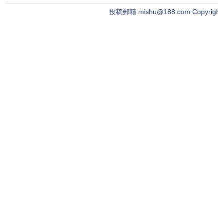
投稿郵箱:mishu@188.com Copyright ©