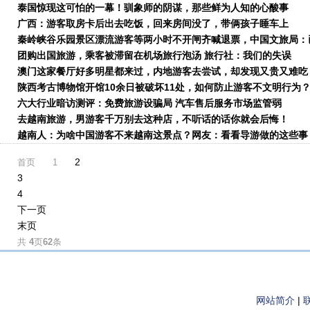
泰国惊现这可怕的一幕！驯象师的阴谋，那些鲜为人知的心酸事
广西：游客取房卡后出去吃饭，回来房间没了，带俩孩子睡车上
秦岭峡谷乐园景区漂流游客等两小时不开闸齐喊退票，中国文旅局：
令整改
团购出国旅游，乘客被滞留在机场旅行泡汤 旅行社：我们的失误
澳门这家餐厅好多明星都来过，内地游客去尝试，却发现又贵又难吃
陕西考古博物馆开馆10余日被破坏11处，如何防止游客不文明行为
六大行业暗访测评：免费旅游设骗局 汽车售后服务市场监管弱
去越南旅游，男游客千万别去这种店，不听话的话你就会后悔！
越南人：为啥中国游客不来越南这景点？网友：看看导游做的这些事
2
首页
1
3
4
下一页
末页
共
4
页
62
条
网站简介
|