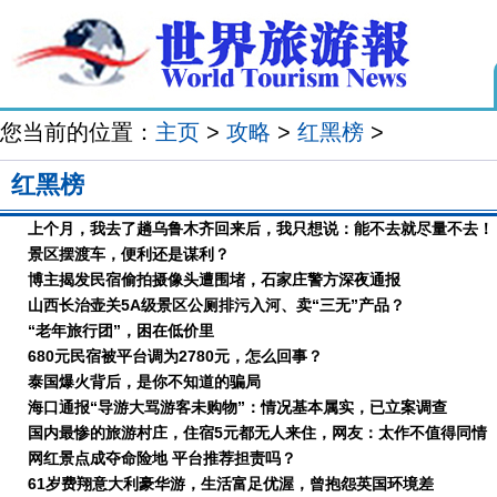
您当前的位置：
主页
>
攻略
>
红黑榜
>
红黑榜
上个月，我去了趟乌鲁木齐回来后，我只想说：能不去就尽量不去！
景区摆渡车，便利还是谋利？
博主揭发民宿偷拍摄像头遭围堵，石家庄警方深夜通报
山西长治壶关5A级景区公厕排污入河、卖“三无”产品？
“老年旅行团”，困在低价里
680元民宿被平台调为2780元，怎么回事？
泰国爆火背后，是你不知道的骗局
海口通报“导游大骂游客未购物”：情况基本属实，已立案调查
国内最惨的旅游村庄，住宿5元都无人来住，网友：太作不值得同情
网红景点成夺命险地 平台推荐担责吗？
61岁费翔意大利豪华游，生活富足优渥，曾抱怨英国环境差