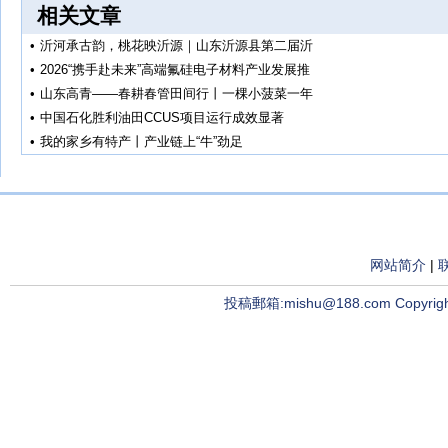
相关文章
•
沂河承古韵，桃花映沂源｜山东沂源县第二届沂
•
2026“携手赴未来”高端氟硅电子材料产业发展推
•
山东高青——春耕春管田间行丨一棵小菠菜一年
•
中国石化胜利油田CCUS项目运行成效显著
•
我的家乡有特产丨产业链上“牛”劲足
网站简介
|
投稿郵箱:mishu@188.com Copyright ©